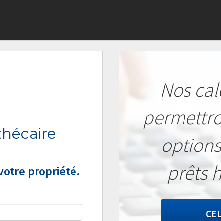
Nos cal
permettro
hécaire
options
prêts 
otre propriété.
CEL