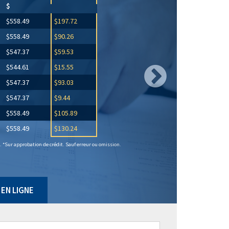
$
$558.49
$197.72
$558.49
$90.26
$547.37
$59.53
$544.61
$15.55
$547.37
$93.03
$547.37
$9.44
$558.49
$105.89
$558.49
$130.24
 *Sur approbation de crédit. Sauf erreur ou omission.
EN LIGNE