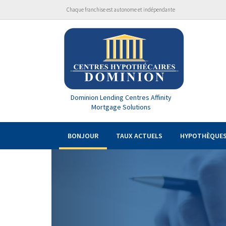
Chaque franchise est autonome et indépendante
Dominion Lending Centres Affinity
Mortgage Solutions
BONJOUR
TAUX ACTUELS
HYPOTHÈQUE
Previous