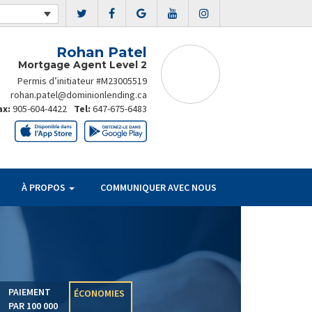
Rohan Patel
Mortgage Agent Level 2
Permis d’initiateur #M23005519
rohan.patel@dominionlending.ca
ax:
905-604-4422
Tel:
647-675-6483
À PROPOS
COMMUNIQUER AVEC NOUS
Next
PAIEMENT
ÉCONOMIES
PAR 100 000