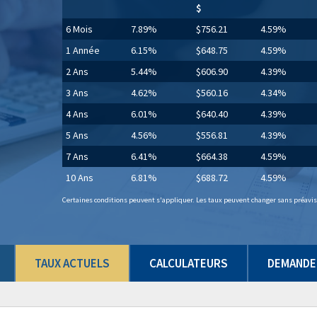
$
6 Mois
7.89%
$756.21
4.59%
1 Année
6.15%
$648.75
4.59%
2 Ans
5.44%
$606.90
4.39%
3 Ans
4.62%
$560.16
4.34%
4 Ans
6.01%
$640.40
4.39%
5 Ans
4.56%
$556.81
4.39%
7 Ans
6.41%
$664.38
4.59%
10 Ans
6.81%
$688.72
4.59%
Certaines conditions peuvent s'appliquer. Les taux peuvent changer sans préavis.
TAUX ACTUELS
CALCULATEURS
DEMANDE 